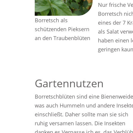
Nur frische V
Borretsch nic
Borretsch als
eines der 7 Kr
schützenden Pieksern
als Salat ver
an den Traubenblüten
haben einen l
geringen kaum 
Gartennutzen
Borretschblüten sind eine Bienenweide
was auch Hummeln und andere Insekt
einschließt. Daher sollte man sie sich
ruhig versamen lassen. Die Insekten
danken es.Verpasse ich es, das Verblüh