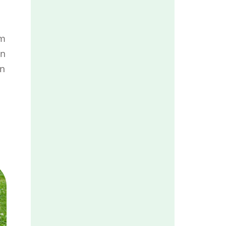
am
en
en