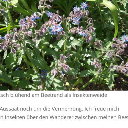
tsch blühend am Beetrand als Insektenweide
 Aussaat noch um die Vermehrung. Ich freue mich
den Insekten über den Wanderer zwischen meinen Bee