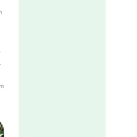
m
“
.
am