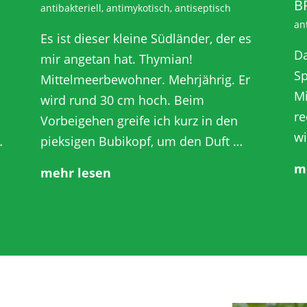
B
antibakteriell, antimykotisch, antiseptisch
ant
Es ist dieser kleine Südländer, der es
Da
mir angetan hat. Thymian!
Sp
Mittelmeerbewohner. Mehrjährig. Er
Mi
wird rund 30 cm hoch. Beim
re
Vorbeigehen greife ich kurz in den
wi
…
pieksigen Bubikopf, um den Duft …
m
mehr lesen