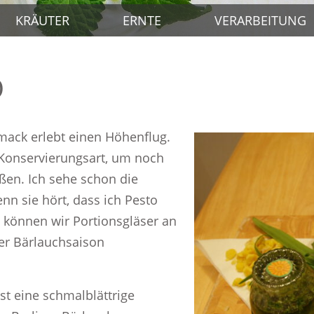
KRÄUTER
ERNTE
VERARBEITUNG
O
mack erlebt einen Höhenflug.
 Konservierungsart, um noch
eßen. Ich sehe schon die
n sie hört, dass ich Pesto
 können wir Portionsgläser an
er Bärlauchsaison
t eine schmalblättrige