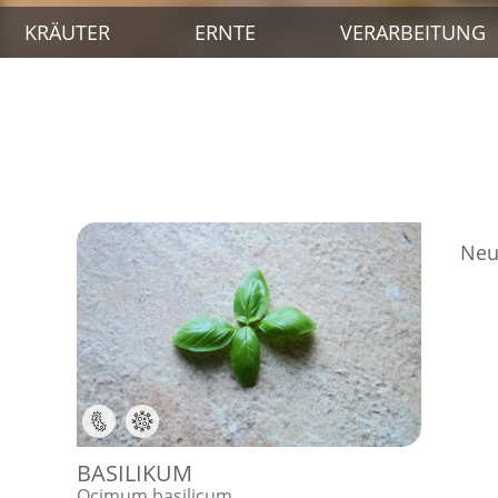
KRÄUTER
ERNTE
VERARBEITUNG
Be
Neu
,
BASILIKUM
Ocimum basilicum