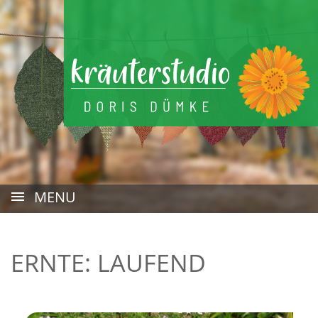
Skip
Warenkorb
Profil
to
content
MENU
ERNTE:
LAUFEND